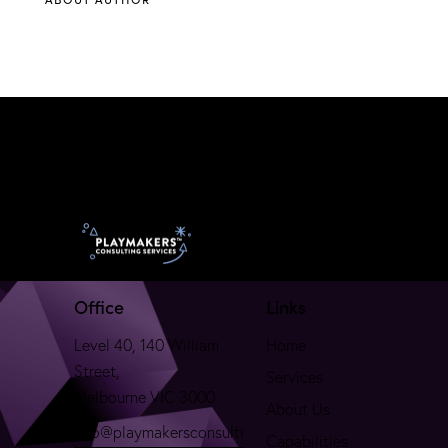
Office
Links
Level 40, 140 William
Home
Street,
Services
Melbourne VIC 3000
About Us
info@playmakersconsulti
Capabilities