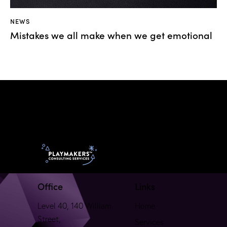
NEWS
Mistakes we all make when we get emotional
Office
Links
Level 40, 140 William
Home
Street,
Services