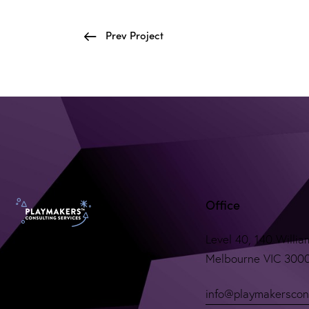
Prev Project
Office
Level 40, 140 Willia
Melbourne VIC 300
info@playmakerscon