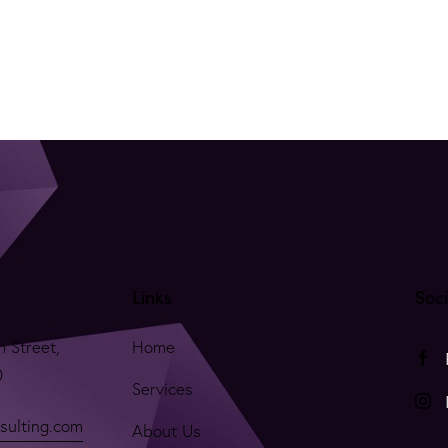
Links
Soc
m Street,
Home
0
Services
sulting.com
About Us